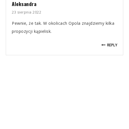
Aleksandra
23 sierpnia 2022
Pewnie, że tak. W okolicach Opola znajdziemy kilka
propozycji kąpielisk.
REPLY
Agnieszka
7 listopada 2022
Największe wrażenie robi zamek w Mosznej.
REPLY