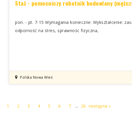
Staż - pomocniczy robotnik budowlany (mężcz
pon. - pt. 7-15 Wymagania konieczne: Wykształcenie: z
odporność na stres, sprawnośc fizyczna,
Polska Nowa Wieś
1
2
3
4
5
6
7
...
26
następna »